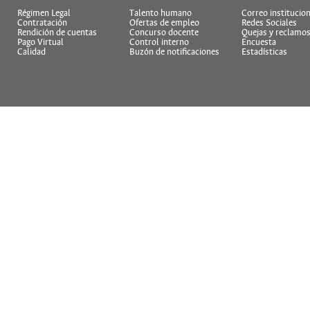
Régimen Legal
Talento humano
Correo institucion
Contratación
Ofertas de empleo
Redes Sociales
Rendición de cuentas
Concurso docente
Quejas y reclamo
Pago Virtual
Control interno
Encuesta
Calidad
Buzón de notificaciones
Estadísticas