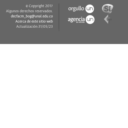
© Copyright 2017
Algunos derechos reservados.
decfacm_bog@unal.edu.co
Acerca de este sitio web
Actualización:31/05/23