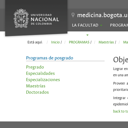
medicina.bogota.u
LA FACULTAD
PROGRA
SEDES
Está aquí:
Inicio
/
PROGRAMAS
/
Maestrías
/
Mae
Programas de posgrado
Obje
Pregrado
Lograr en
Especialidades
en una am
Especializaciones
Proveer a
Maestrías
prioritar
Doctorados
Integrar 
epidemiol
back to t