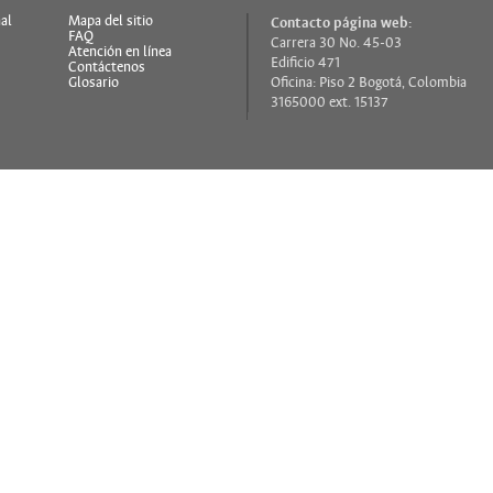
al
Mapa del sitio
Contacto página web:
FAQ
Carrera 30 No. 45-03
s
Atención en línea
Edificio 471
Contáctenos
Glosario
Oficina: Piso 2 Bogotá, Colombia
3165000 ext. 15137