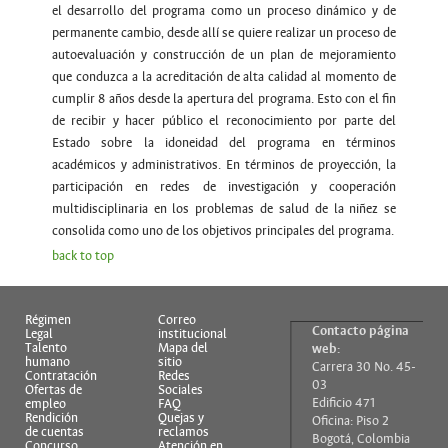
el desarrollo del programa como un proceso dinámico y de
permanente cambio, desde allí se quiere realizar un proceso de
autoevaluación y construcción de un plan de mejoramiento
que conduzca a la acreditación de alta calidad al momento de
cumplir 8 años desde la apertura del programa. Esto con el fin
de recibir y hacer público el reconocimiento por parte del
Estado sobre la idoneidad del programa en términos
académicos y administrativos. En términos de proyección, la
participación en redes de investigación y cooperación
multidisciplinaria en los problemas de salud de la niñez se
consolida como uno de los objetivos principales del programa.
back to top
Régimen
Correo
Contacto página
Legal
institucional
Talento
Mapa del
web:
humano
sitio
Carrera 30 No. 45-
Contratación
Redes
03
Ofertas de
Sociales
Edificio 471
empleo
FAQ
Rendición
Quejas y
Oficina: Piso 2
de cuentas
reclamos
Bogotá, Colombia
Concurso
Atención en