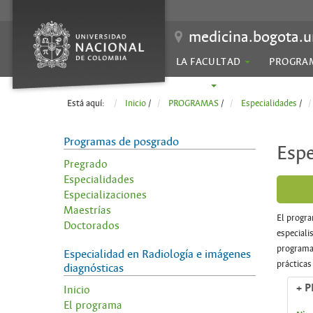
medicina.bogota.u
LA FACULTAD
PROGRA
SEDES
Está aquí:
Inicio
/
PROGRAMAS
/
Especialidades
/
Programas de posgrado
Espe
Pregrado
Especialidades
Especializaciones
Maestrías
El progra
Doctorados
especiali
programa 
Especialidad en Radiología e imágenes
prácticas
diagnósticas
+ 
Inicio
El programa