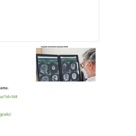
rama:
ma/?id=148
sgrado/