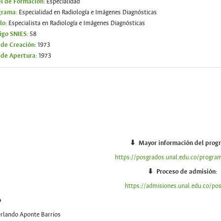
el de Formación:
Especialidad
grama:
Especialidad en Radiología e Imágenes Diagnósticas
lo:
Especialista en Radiología e Imágenes Diagnósticas
igo SNIES:
58
 de Creación
: 1973
 de Apertura:
1973
⬇ Mayor información del prog
https://posgrados.unal.edu.co/progra
⬇
Proceso de admisión:
https://admisiones.unal.edu.co/po
o
rlando Aponte Barrios