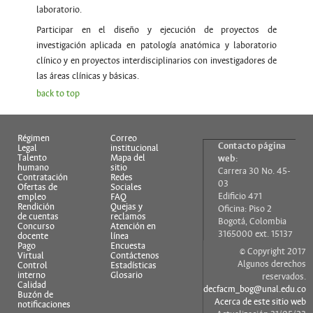
laboratorio.
Participar en el diseño y ejecución de proyectos de
investigación aplicada en patología anatómica y laboratorio
clínico y en proyectos interdisciplinarios con investigadores de
las áreas clínicas y básicas.
back to top
Régimen
Correo
Contacto página
Legal
institucional
Talento
Mapa del
web:
humano
sitio
Carrera 30 No. 45-
Contratación
Redes
03
Ofertas de
Sociales
Edificio 471
empleo
FAQ
Rendición
Quejas y
Oficina: Piso 2
de cuentas
reclamos
Bogotá, Colombia
Concurso
Atención en
3165000 ext. 15137
docente
línea
Pago
Encuesta
© Copyright 2017
Virtual
Contáctenos
Algunos derechos
Control
Estadísticas
interno
Glosario
reservados.
Calidad
decfacm_bog@unal.edu.co
Buzón de
Acerca de este sitio web
notificaciones