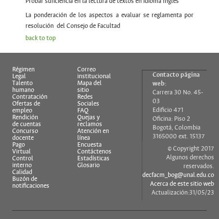
Probar suficiencia en la lectura de textos en idioma Inglés
La ponderación de los aspectos a evaluar se reglamenta por
resolución del Consejo de Facultad
back to top
Régimen
Correo
Contacto página
Legal
institucional
Talento
Mapa del
web:
humano
sitio
Carrera 30 No. 45-
Contratación
Redes
03
Ofertas de
Sociales
Edificio 471
empleo
FAQ
Rendición
Quejas y
Oficina: Piso 2
de cuentas
reclamos
Bogotá, Colombia
Concurso
Atención en
3165000 ext. 15137
docente
línea
Pago
Encuesta
© Copyright 2017
Virtual
Contáctenos
Algunos derechos
Control
Estadísticas
interno
Glosario
reservados.
Calidad
decfacm_bog@unal.edu.co
Buzón de
Acerca de este sitio web
notificaciones
Actualización:31/05/23