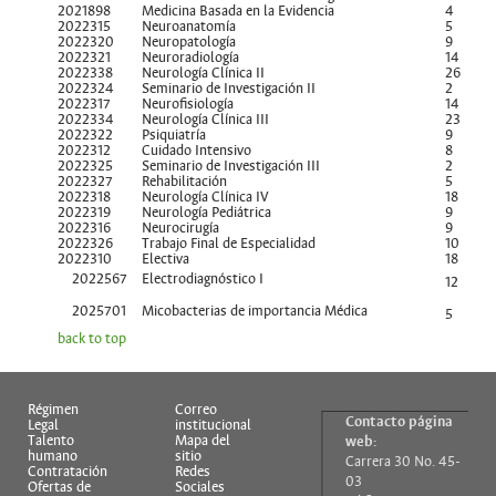
2021898
Medicina Basada en la Evidencia
4
2022315
Neuroanatomía
5
2022320
Neuropatología
9
2022321
Neuroradiología
14
2022338
Neurología Clínica II
26
2022324
Seminario de Investigación II
2
2022317
Neurofisiología
14
2022334
Neurología Clínica III
23
2022322
Psiquiatría
9
2022312
Cuidado Intensivo
8
2022325
Seminario de Investigación III
2
2022327
Rehabilitación
5
2022318
Neurología Clínica IV
18
2022319
Neurología Pediátrica
9
2022316
Neurocirugía
9
2022326
Trabajo Final de Especialidad
10
2022310
Electiva
18
2022567
Electrodiagnóstico I
12
2025701
Micobacterias de importancia Médica
5
back to top
Régimen
Correo
Contacto página
Legal
institucional
Talento
Mapa del
web:
humano
sitio
Carrera 30 No. 45-
Contratación
Redes
03
Ofertas de
Sociales