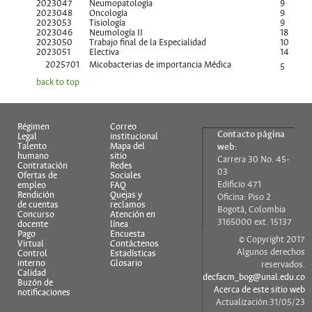
2023047
Neumopatología
9
2023048
Oncología
9
2023053
Tisiología
9
2023046
Neumología II
18
2023050
Trabajo final de la Especialidad
10
2023051
Electiva
14
2025701
Micobacterias de importancia Médica
5
back to top
Régimen
Correo
Contacto página
Legal
institucional
Talento
Mapa del
web:
humano
sitio
Carrera 30 No. 45-
Contratación
Redes
03
Ofertas de
Sociales
Edificio 471
empleo
FAQ
Rendición
Quejas y
Oficina: Piso 2
de cuentas
reclamos
Bogotá, Colombia
Concurso
Atención en
3165000 ext. 15137
docente
línea
Pago
Encuesta
© Copyright 2017
Virtual
Contáctenos
Algunos derechos
Control
Estadísticas
interno
Glosario
reservados.
Calidad
decfacm_bog@unal.edu.co
Buzón de
Acerca de este sitio web
notificaciones
Actualización:31/05/23