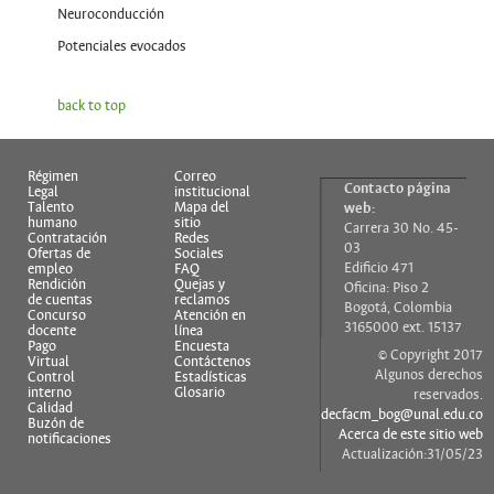
Neuroconducción
Potenciales evocados
back to top
Régimen
Correo
Contacto página
Legal
institucional
Talento
Mapa del
web:
humano
sitio
Carrera 30 No. 45-
Contratación
Redes
03
Ofertas de
Sociales
Edificio 471
empleo
FAQ
Rendición
Quejas y
Oficina: Piso 2
de cuentas
reclamos
Bogotá, Colombia
Concurso
Atención en
3165000 ext. 15137
docente
línea
Pago
Encuesta
© Copyright 2017
Virtual
Contáctenos
Algunos derechos
Control
Estadísticas
interno
Glosario
reservados.
Calidad
decfacm_bog@unal.edu.co
Buzón de
Acerca de este sitio web
notificaciones
Actualización:31/05/23