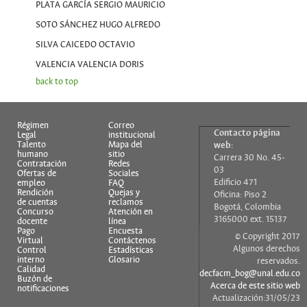
PLATA GARCÍA SERGIO MAURICIO
SOTO SÁNCHEZ HUGO ALFREDO
SILVA CAICEDO OCTAVIO
VALENCIA VALENCIA DORIS
back to top
Régimen
Correo
Contacto página
Legal
institucional
Talento
Mapa del
web:
humano
sitio
Carrera 30 No. 45-
Contratación
Redes
03
Ofertas de
Sociales
Edificio 471
empleo
FAQ
Rendición
Quejas y
Oficina: Piso 2
de cuentas
reclamos
Bogotá, Colombia
Concurso
Atención en
3165000 ext. 15137
docente
línea
Pago
Encuesta
© Copyright 2017
Virtual
Contáctenos
Algunos derechos
Control
Estadísticas
interno
Glosario
reservados.
Calidad
decfacm_bog@unal.edu.co
Buzón de
Acerca de este sitio web
notificaciones
Actualización:31/05/23