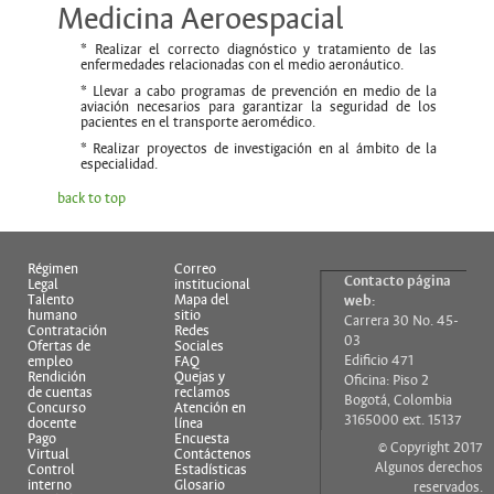
Medicina Aeroespacial
* Realizar el correcto diagnóstico y tratamiento de las
enfermedades relacionadas con el medio aeronáutico.
* Llevar a cabo programas de prevención en medio de la
aviación necesarios para garantizar la seguridad de los
pacientes en el transporte aeromédico.
* Realizar proyectos de investigación en al ámbito de la
especialidad.
back to top
Régimen
Correo
Contacto página
Legal
institucional
Talento
Mapa del
web:
humano
sitio
Carrera 30 No. 45-
Contratación
Redes
03
Ofertas de
Sociales
Edificio 471
empleo
FAQ
Rendición
Quejas y
Oficina: Piso 2
de cuentas
reclamos
Bogotá, Colombia
Concurso
Atención en
3165000 ext. 15137
docente
línea
Pago
Encuesta
© Copyright 2017
Virtual
Contáctenos
Algunos derechos
Control
Estadísticas
interno
Glosario
reservados.