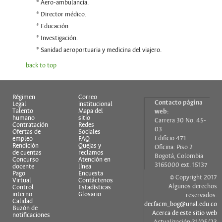
* Aero-ambulancia.
* Director médico.
* Educación.
* Investigación.
* Sanidad aeroportuaria y medicina del viajero.
back to top
Régimen
Correo
Contacto página
Legal
institucional
Talento
Mapa del
web:
humano
sitio
Carrera 30 No. 45-
Contratación
Redes
03
Ofertas de
Sociales
Edificio 471
empleo
FAQ
Rendición
Quejas y
Oficina: Piso 2
de cuentas
reclamos
Bogotá, Colombia
Concurso
Atención en
3165000 ext. 15137
docente
línea
Pago
Encuesta
© Copyright 2017
Virtual
Contáctenos
Algunos derechos
Control
Estadísticas
interno
Glosario
reservados.
Calidad
decfacm_bog@unal.edu.co
Buzón de
Acerca de este sitio web
notificaciones
Actualización:31/05/23