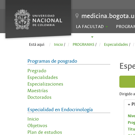
medicina.bogota.u
LA FACULTAD
PROGRA
SEDES
Está aquí:
Inicio
/
PROGRAMAS
/
Especialidades
/
Programas de posgrado
Espe
Pregrado
Especialidades
Especializaciones
Maestrías
Dirigido 
Doctorados
+ 
Especialidad en Endocrinología
Niv
Inicio
Pro
Objetivos
Títu
Plan de estudios