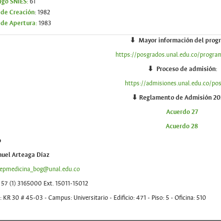
igo SNIES:
61
 de Creación
: 1982
 de Apertura:
1983
⬇ Mayor información del prog
https://posgrados.unal.edu.co/progra
⬇
Proceso de admisión:
https://admisiones.unal.edu.co/po
⬇
Reglamento de Admisión 20
Acuerdo 27
Acuerdo 28
o
uel Arteaga Díaz
epmedicina_bog@unal.edu.co
 57 (1) 3165000 Ext. 15011-15012
: KR 30 # 45-03 - Campus: Universitario - Edificio: 471 - Piso: 5 - Oficina: 510