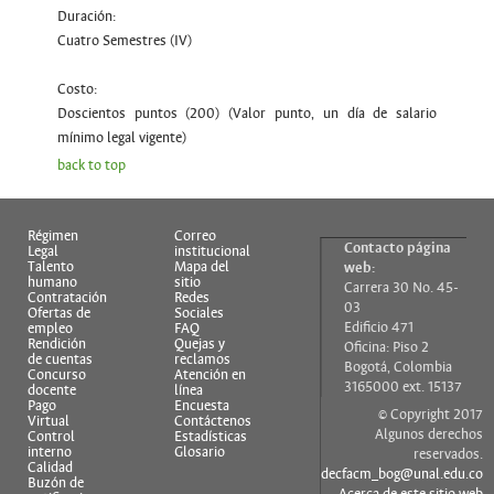
Duración:
Cuatro Semestres (IV)
Costo:
Doscientos puntos (200) (Valor punto, un día de salario
mínimo legal vigente)
back to top
Régimen
Correo
Contacto página
Legal
institucional
Talento
Mapa del
web:
humano
sitio
Carrera 30 No. 45-
Contratación
Redes
03
Ofertas de
Sociales
Edificio 471
empleo
FAQ
Rendición
Quejas y
Oficina: Piso 2
de cuentas
reclamos
Bogotá, Colombia
Concurso
Atención en
3165000 ext. 15137
docente
línea
Pago
Encuesta
© Copyright 2017
Virtual
Contáctenos
Algunos derechos
Control
Estadísticas
interno
Glosario
reservados.
Calidad
decfacm_bog@unal.edu.co
Buzón de
Acerca de este sitio web