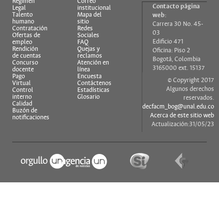
Régimen
Correo
Contacto página
Legal
institucional
Talento
Mapa del
web:
humano
sitio
Carrera 30 No. 45-
Contratación
Redes
03
Ofertas de
Sociales
Edificio 471
empleo
FAQ
Rendición
Quejas y
Oficina: Piso 2
de cuentas
reclamos
Bogotá, Colombia
Concurso
Atención en
3165000 ext. 15137
docente
línea
Pago
Encuesta
© Copyright 2017
Virtual
Contáctenos
Algunos derechos
Control
Estadísticas
interno
Glosario
reservados.
Calidad
decfacm_bog@unal.edu.co
Buzón de
Acerca de este sitio web
notificaciones
Actualización:31/05/23