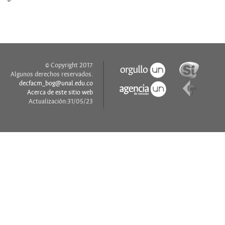
© Copyright 2017
Algunos derechos reservados.
decfacm_bog@unal.edu.co
Acerca de este sitio web
Actualización:31/05/23