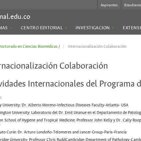
Aspirantes
Estudiant
nal.edu.co
MAS
CENTRO EDITORIAL
INVESTIGACION
EXTENS
octorado en Ciencias Biomédicas
/
Internacionalización Colaboración
rnacionalización Colaboración
vidades Internacionales del Programa
:
 University: Dr. Alberto Moreno-Infectious Diseases Faculty-Atlanta- USA
ngton University: Laboratorio del Dr. Emil Unanue en el Departamento de Patolo
n School of Hygiene and Tropical Medicine: Professor John Kelly y Dr. Cally Ro
o
tuto Curie: Dr. Arturo Londoño-Telomeres and cancer Group-Paris-Francia
idge University: Professor Chris RuddCambridge-Department of Pathology-Cambr