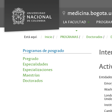
medicina.bogota.u
LA FACULTAD
PROGRA
SEDES
Está aquí:
Inicio
/
PROGRAMAS
/
Doctorados
/
D
Programas de posgrado
Inte
Pregrado
Especialidades
Acti
Especializaciones
Maestrías
Entidades
Doctorados
Emory
Washi
Londo
Unid
Insti
Cambr