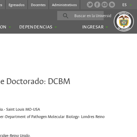
ES
es
Egresados
Docentes
Administrativos
ION
DEPENDENCIAS
INGRESAR
 de Doctorado: DCBM
gia.- Saint Louis MO-USA
oper-Department of Pathogen Molecular Biology- Londres Reino
idge-Reino Unido.