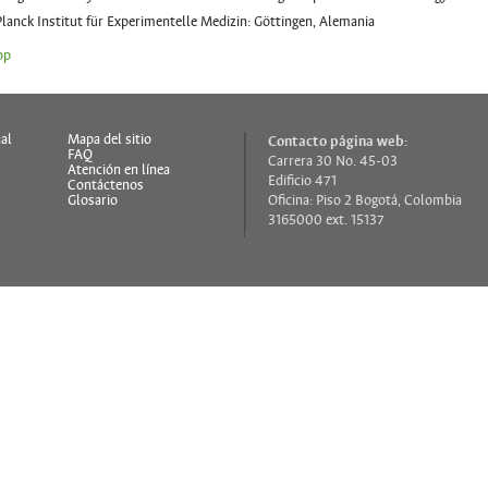
lanck Institut für Experimentelle Medizin: Göttingen, Alemania
op
al
Mapa del sitio
Contacto página web:
FAQ
Carrera 30 No. 45-03
s
Atención en línea
Edificio 471
Contáctenos
Glosario
Oficina: Piso 2 Bogotá, Colombia
3165000 ext. 15137