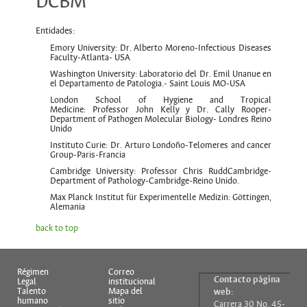
DCBM
Entidades:
Emory University: Dr. Alberto Moreno-Infectious Diseases
Faculty-Atlanta- USA
Washington University: Laboratorio del Dr. Emil Unanue en
el Departamento de Patologia.- Saint Louis MO-USA
London School of Hygiene and Tropical
Medicine: Professor John Kelly y Dr. Cally Rooper-
Department of Pathogen Molecular Biology- Londres Reino
Unido
Instituto Curie: Dr. Arturo Londoño-Telomeres and cancer
Group-Paris-Francia
Cambridge University: Professor Chris RuddCambridge-
Department of Pathology-Cambridge-Reino Unido.
Max Planck Institut für Experimentelle Medizin: Göttingen,
Alemania
back to top
Régimen
Correo
Contacto página
Legal
institucional
Talento
Mapa del
web:
humano
sitio
Carrera 30 No. 45-