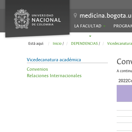
medicina.bogota.u
LA FACULTAD
PROGRA
SEDES
Está aquí:
Inicio
/
DEPENDENCIAS
/
Vicedecanatur
Vicedecanatura académica
Conv
Convenios
A continu
Relaciones Internacionales