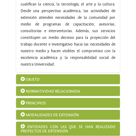
cualifican la ciencia, la tecnología, el arte y la cultura.
Desde una perspectiva académica, las actividades de
extensión atienden necesidades de la comunidad por
medio de programas de capacitación, asesorías,
consultorías e interventorías. Además, sus servicios
constituyen un medio decisivo para la proyección del
trabajo docente e investigativo hacia las necesidades de
nuestro medio y hacen visibles el compromiso con la
excelencia académica y la responsabilidad social de
nuestra Universidad.
OBJETO
NORMATIVIDAD RELACIONADA
Desarrollar una continua interacción e integración con la
comunidad nacional e internacional, de modo que se
Acuerdo 036 de 2009.
PRINCIPIOS
"Por el cual se reglamenta la
asegure la presencia de la Universidad en la vida social y
Extensión en la
Universidad Nacional de Colombia".
Ver
Acuerdo
cultural del país, su incidencia en las políticas nacionales
Excelencia académica
. Garantizar el desarrollo de
MODALIDADES DE EXTENSIÓN
Acuerdo 022 de 2011
y su contribución a la comprensión y solución de
las actividades conforme a los estándares de calidad
" Por el cual se crea el Centro de
Educación Continua y Permanente de la Sede Medellín de
más estrictos.
problemas del mismo.
ENTIDADES CON LAS QUE SE HAN REALIZADO
la
Universidad Nacional de Colombia"
Ver acuerdo
Las modalidades de extensión responden a las
Pertinencia
. Enfocar a la Universidad como agente
PROYECTOS DE EXTENSIÓN
necesidades y expectativas de la sociedad y se detallan a
Acuerdo 006 de 2011.
público fundamental en la construcción de sociedad,
"Por el cual se modifica el