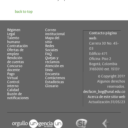
back to top
Régimen
Correo
Contacto página
Legal
institucional
Talento
Mapa del
web:
humano
sitio
Carrera 30 No. 45-
Contratación
Redes
03
Ofertas de
Sociales
Edificio 471
empleo
FAQ
Rendición
Quejas y
Oficina: Piso 2
de cuentas
reclamos
Bogotá, Colombia
Concurso
Atención en
3165000 ext. 15137
docente
línea
Pago
Encuesta
© Copyright 2017
Virtual
Contáctenos
Algunos derechos
Control
Estadísticas
interno
Glosario
reservados.
Calidad
decfacm_bog@unal.edu.co
Buzón de
Acerca de este sitio web
notificaciones
Actualización:31/05/23