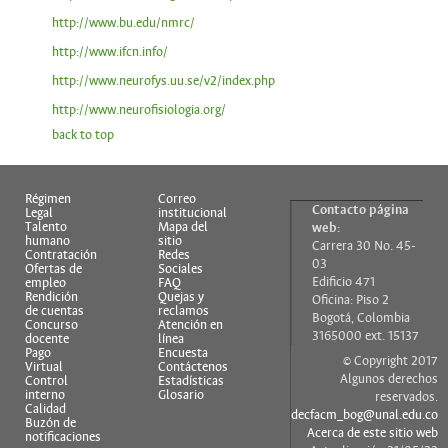
http://www.bu.edu/nmrc/
http://www.ifcn.info/
http://www.neurofys.uu.se/v2/index.php
http://www.neurofisiologia.org/
back to top
Régimen
Correo
Contacto página
Legal
institucional
Talento
Mapa del
web:
humano
sitio
Carrera 30 No. 45-
Contratación
Redes
03
Ofertas de
Sociales
Edificio 471
empleo
FAQ
Rendición
Quejas y
Oficina: Piso 2
de cuentas
reclamos
Bogotá, Colombia
Concurso
Atención en
3165000 ext. 15137
docente
línea
Pago
Encuesta
© Copyright 2017
Virtual
Contáctenos
Algunos derechos
Control
Estadísticas
interno
Glosario
reservados.
Calidad
decfacm_bog@unal.edu.co
Buzón de
Acerca de este sitio web
notificaciones