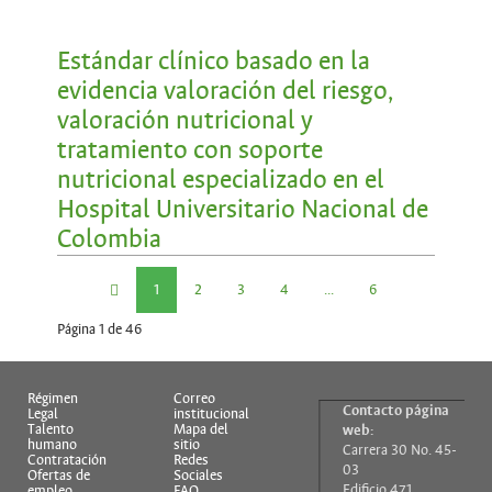
Estándar clínico basado en la
evidencia valoración del riesgo,
valoración nutricional y
tratamiento con soporte
nutricional especializado en el
Hospital Universitario Nacional de
Colombia
1
2
3
4
...
6
Página 1 de 46
7
8
9
10
Régimen
Correo
Contacto página
Legal
institucional
Talento
Mapa del
web:
humano
sitio
Carrera 30 No. 45-
Contratación
Redes
03
Ofertas de
Sociales
Edificio 471
empleo
FAQ