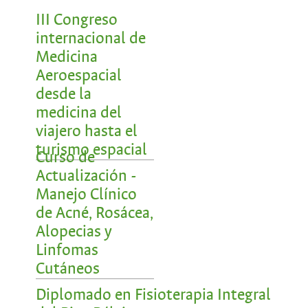
III Congreso
internacional de
Medicina
Aeroespacial
desde la
medicina del
viajero hasta el
turismo espacial
Curso de
Actualización -
Manejo Clínico
de Acné, Rosácea,
Alopecias y
Linfomas
Cutáneos
Diplomado en Fisioterapia Integral