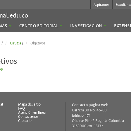
Aspirantes
Estudiant
nal.edu.co
MAS
CENTRO EDITORIAL
INVESTIGACION
EXTENS
s
/
Cirugia
/
Objetivos
tivos
op
al
Mapa del sitio
Contacto página web:
FAQ
Carrera 30 No. 45-03
s
Atención en línea
Edificio 471
Contáctenos
Glosario
Oficina: Piso 2 Bogotá, Colombia
3165000 ext. 15137