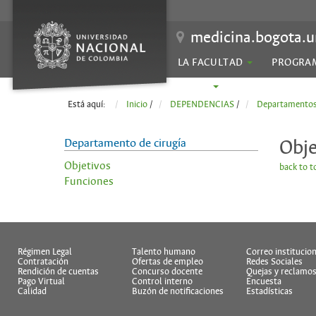
medicina.bogota.u
LA FACULTAD
PROGRA
SEDES
Está aquí:
Inicio
/
DEPENDENCIAS
/
Departamento
Departamento de cirugía
Obje
Objetivos
back to t
Funciones
Régimen Legal
Talento humano
Correo institucion
Contratación
Ofertas de empleo
Redes Sociales
Rendición de cuentas
Concurso docente
Quejas y reclamo
Pago Virtual
Control interno
Encuesta
Calidad
Buzón de notificaciones
Estadísticas