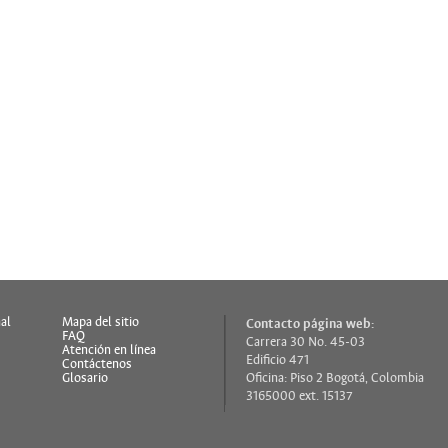
al
Mapa del sitio
Contacto página web:
FAQ
Carrera 30 No. 45-03
s
Atención en línea
Edificio 471
Contáctenos
Glosario
Oficina: Piso 2 Bogotá, Colombia
3165000 ext. 15137