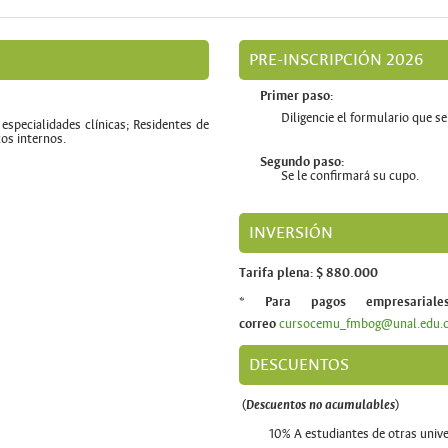
PRE-INSCRIPCIÓN 2026
Primer paso:
Diligencie el formulario que 
especialidades clínicas; Residentes de
os internos.
Segundo paso:
Se le confirmará su cupo.
INVERSIÓN
Tarifa plena: $ 880.000
* Para pagos empresariale
correo
cursocemu_fmbog@unal.edu.
DESCUENTOS
(
Descuentos no acumulables
)
10% A estudiantes de otras univ