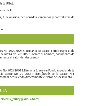
de la UNAL.
e la UNAL.
s, funcionarios, pensionados, egresados y contratistas de
io.
No. 012720058.
Fondo especial de
ros
Titular de la cuenta:
No. 20190551. Aclare el nombre, documento de
 de cuenta
tamente el valor del descuento.
No. 012720058.
Fondo especial de la
ros
Titular de la cuenta:
No. 20190551.
NIT
 de cuenta
Identificación de la cuenta:
to final deduciendo directamente el valor del descuento.
CULA
ursocemu_fmbog@unal.edu.co
):