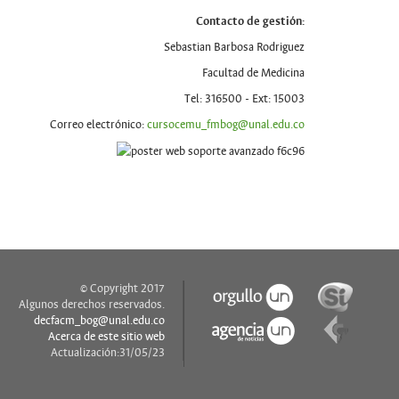
Contacto de gestión:
Sebastian Barbosa Rodriguez
Facultad de Medicina
Tel: 316500 - Ext: 15003
Correo electrónico:
cursocemu_fmbog@unal.edu.co
© Copyright 2017
Algunos derechos reservados.
decfacm_bog@unal.edu.co
Acerca de este sitio web
Actualización:31/05/23