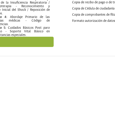
Copia de recibo de pago o de 
l de la Insuficiencia Respiratoria /
noterapia - Reconocimiento y
Copia de Cédula de ciudadanía
 Inicial del Shock / Reposición de
os.
Copia de comprobantes de fili
o 4:
Abordaje Primario de las
ncias médicas - Código de
Formato autorización de dato
ncias.
lo 5:
Cuidados Básicos Post paro
aco - Soporte Vital Básico en
stancias especiales.