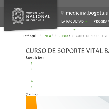
medicina.bogota.u
LA FACULTAD
PROGRA
SEDES
Está aquí:
Inicio
/
Cursos
/
CURSO DE SOPORTE VI
CURSO DE SOPORTE VITAL 
Rate this item
1
2
3
4
5
(5 votes)