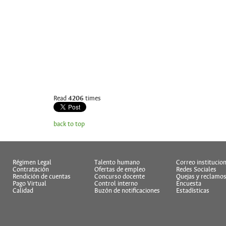
Read
4206
times
back to top
Régimen Legal
Talento humano
Correo institucion
Contratación
Ofertas de empleo
Redes Sociales
Rendición de cuentas
Concurso docente
Quejas y reclamo
Pago Virtual
Control interno
Encuesta
Calidad
Buzón de notificaciones
Estadísticas