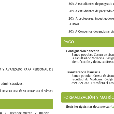
30% A estudiantes de posgrado 
50% A estudiantes de pregrado d
20% A profesores, investigadore
la UNAL.
50% A Convenios docencia servic
PAGO
Consignación bancaria
:
Banco popular.
Cuenta de ahor
la Facultad de Medicina.
Código
identificación y deduzca direc
SICO Y AVANZADO PARA PERSONAL DE
Transferencia bancaria:
Banco popular.
Cuenta de ahor
Facultad de Medicina.
Código
899.999.063. Transfiera el cos
administrativos.
l curso en caso de no contar con el número
FORMALIZACIÓN Y MATRÍ
Envíe los siguientes documentos (
c
o 2:
Reconocimiento y manejo