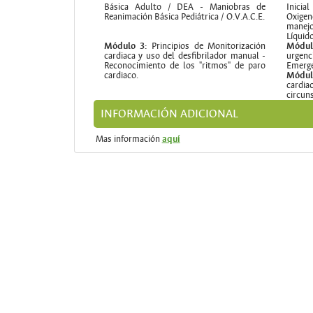
Básica Adulto / DEA - Maniobras de
Inicia
Reanimación Básica Pediátrica / O.V.A.C.E.
Oxige
manejo
Líquid
Módulo 3:
Principios de Monitorización
Módul
cardiaca y uso del desfibrilador manual -
urge
Reconocimiento de los "ritmos" de paro
Emerge
cardiaco.
Módu
cardi
circun
INFORMACIÓN ADICIONAL
Mas información
aquí