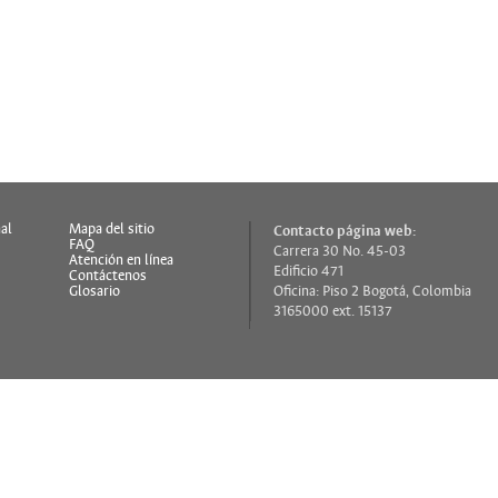
al
Mapa del sitio
Contacto página web:
FAQ
Carrera 30 No. 45-03
s
Atención en línea
Edificio 471
Contáctenos
Glosario
Oficina: Piso 2 Bogotá, Colombia
3165000 ext. 15137