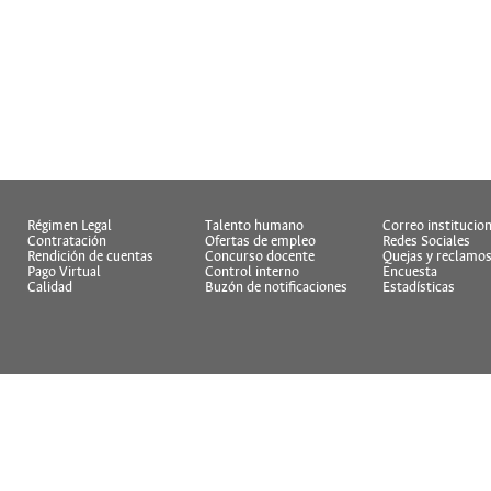
Régimen Legal
Talento humano
Correo institucion
Contratación
Ofertas de empleo
Redes Sociales
Rendición de cuentas
Concurso docente
Quejas y reclamo
Pago Virtual
Control interno
Encuesta
Calidad
Buzón de notificaciones
Estadísticas