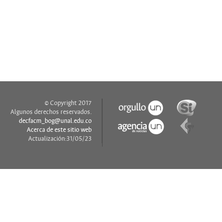
© Copyright 2017
Algunos derechos reservados.
decfacm_bog@unal.edu.co
Acerca de este sitio web
Actualización:31/05/23