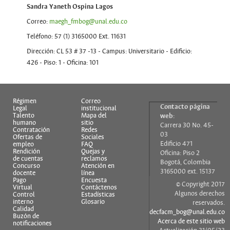
Sandra Yaneth Ospina Lagos
Correo:
maegh_fmbog@unal.edu.co
Teléfono: 57 (1) 3165000 Ext. 11631
Dirección: CL 53 # 37 -13 - Campus: Universitario - Edificio:
426 - Piso: 1 - Oficina: 101
Régimen
Correo
Contacto página
Legal
institucional
Talento
Mapa del
web:
humano
sitio
Carrera 30 No. 45-
Contratación
Redes
03
Ofertas de
Sociales
Edificio 471
empleo
FAQ
Rendición
Quejas y
Oficina: Piso 2
de cuentas
reclamos
Bogotá, Colombia
Concurso
Atención en
3165000 ext. 15137
docente
línea
Pago
Encuesta
© Copyright 2017
Virtual
Contáctenos
Algunos derechos
Control
Estadísticas
interno
Glosario
reservados.
Calidad
decfacm_bog@unal.edu.co
Buzón de
Acerca de este sitio web
notificaciones