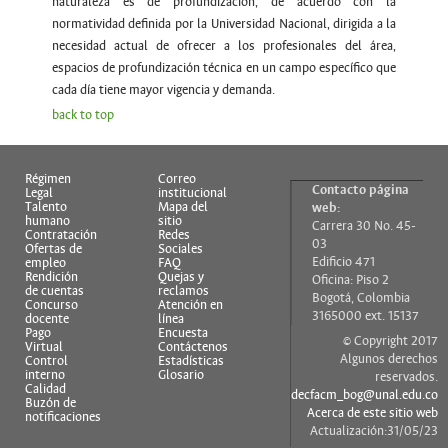
naturaleza es de profundización, de acuerdo con la
normatividad definida por la Universidad Nacional, dirigida a la
necesidad actual de ofrecer a los profesionales del área,
espacios de profundización técnica en un campo específico que
cada día tiene mayor vigencia y demanda.
back to top
Régimen
Correo
Contacto página
Legal
institucional
Talento
Mapa del
web:
humano
sitio
Carrera 30 No. 45-
Contratación
Redes
03
Ofertas de
Sociales
Edificio 471
empleo
FAQ
Rendición
Quejas y
Oficina: Piso 2
de cuentas
reclamos
Bogotá, Colombia
Concurso
Atención en
3165000 ext. 15137
docente
línea
Pago
Encuesta
© Copyright 2017
Virtual
Contáctenos
Algunos derechos
Control
Estadísticas
interno
Glosario
reservados.
Calidad
decfacm_bog@unal.edu.co
Buzón de
Acerca de este sitio web
notificaciones
Actualización:31/05/23