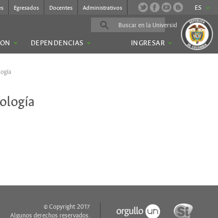
ES
es
Egresados
Docentes
Administrativos
ION
DEPENDENCIAS
INGRESAR
logía
tología
© Copyright 2017
Algunos derechos reservados.