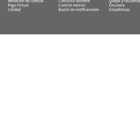
Rendición de cuentas
Concurso docente
Quejas y reclamo
Pago Virtual
Control interno
Encuesta
Calidad
Buzón de notificaciones
Estadísticas