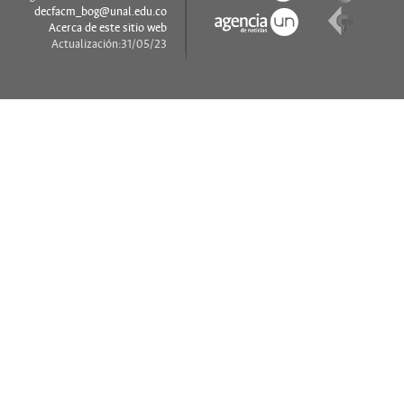
decfacm_bog@unal.edu.co
Acerca de este sitio web
Actualización:31/05/23