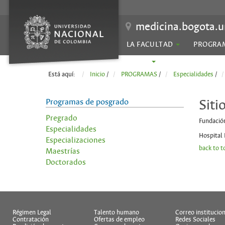
medicina.bogota.u
LA FACULTAD
PROGRA
SEDES
Está aquí:
Inicio
/
PROGRAMAS
/
Especialidades
/
Programas de posgrado
Siti
Pregrado
Fundació
Especialidades
Hospital 
Especializaciones
back to t
Maestrías
Doctorados
Régimen Legal
Talento humano
Correo institucion
Contratación
Ofertas de empleo
Redes Sociales