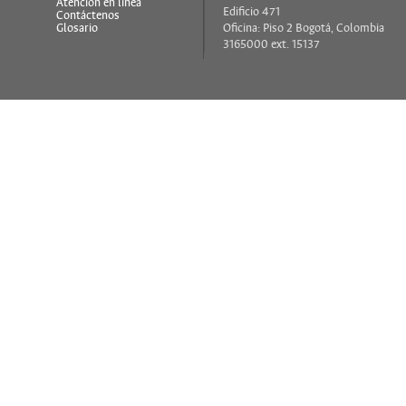
s
Atención en línea
Edificio 471
Contáctenos
Glosario
Oficina: Piso 2 Bogotá, Colombia
3165000 ext. 15137