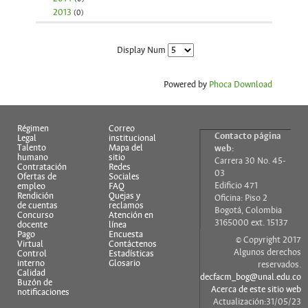
2013
(0)
Display Num
Powered by
Phoca Download
Régimen
Correo
Contacto página
Legal
institucional
Talento
Mapa del
web:
humano
sitio
Carrera 30 No. 45-
Contratación
Redes
03
Ofertas de
Sociales
Edificio 471
empleo
FAQ
Rendición
Quejas y
Oficina: Piso 2
de cuentas
reclamos
Bogotá, Colombia
Concurso
Atención en
3165000 ext. 15137
docente
línea
Pago
Encuesta
© Copyright 2017
Virtual
Contáctenos
Algunos derechos
Control
Estadísticas
interno
Glosario
reservados.
Calidad
decfacm_bog@unal.edu.co
Buzón de
Acerca de este sitio web
notificaciones
Actualización:31/05/23