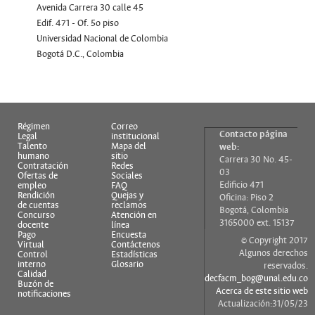
Avenida Carrera 30 calle 45
Edif. 471 - Of. 5o piso
Universidad Nacional de Colombia
Bogotá D.C., Colombia
Régimen
Correo
Contacto página
Legal
institucional
Talento
Mapa del
web:
humano
sitio
Carrera 30 No. 45-
Contratación
Redes
03
Ofertas de
Sociales
Edificio 471
empleo
FAQ
Rendición
Quejas y
Oficina: Piso 2
de cuentas
reclamos
Bogotá, Colombia
Concurso
Atención en
3165000 ext. 15137
docente
línea
Pago
Encuesta
© Copyright 2017
Virtual
Contáctenos
Algunos derechos
Control
Estadísticas
interno
Glosario
reservados.
Calidad
decfacm_bog@unal.edu.co
Buzón de
Acerca de este sitio web
notificaciones
Actualización:31/05/23