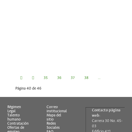
35
36
37
38
...
Página 40 de 46
40
41
42
43
44
Régimen
Correo
Contacto página
Legal
institucional
Talento
Mapa del
web:
humano
sitio
Carrera 30 No. 45-
Contratación
Redes
03
Ofertas de
Sociales
Edificio 471
empleo
FAQ