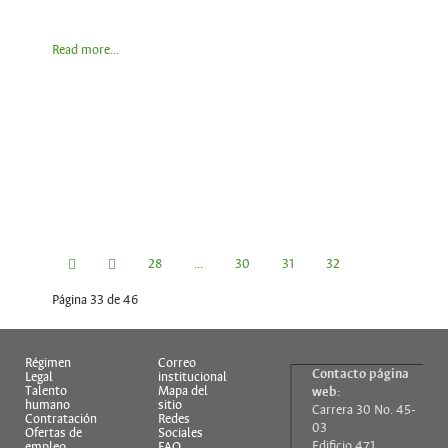
Read more...
28
...
30
31
32
Página 33 de 46
33
34
...
36
37
Régimen
Correo
Contacto página
Legal
institucional
Talento
Mapa del
web:
humano
sitio
Carrera 30 No. 45-
Contratación
Redes
03
Ofertas de
Sociales
Edificio 471
empleo
FAQ