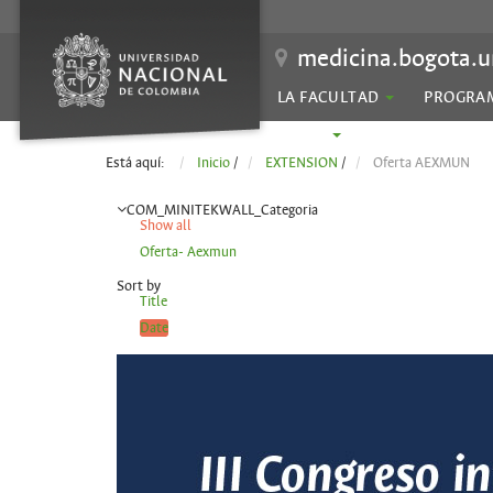
medicina.bogota.u
LA FACULTAD
PROGRA
SEDES
Está aquí:
Inicio
/
EXTENSION
/
Oferta AEXMUN
COM_MINITEKWALL_Categoria
Show all
Oferta- Aexmun
Sort by
Title
Date