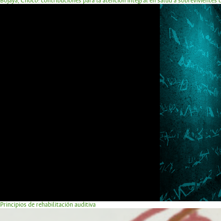
Bojayá, Chocó: contribuciones para la atención integral en salud a sobrevivientes
Principios de rehabilitación auditiva