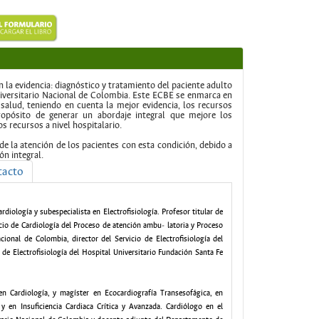
n la evidencia: diagnóstico y tratamiento del paciente adulto
Universitario Nacional de Colombia. Este ECBE se enmarca en
salud, teniendo en cuenta la mejor evidencia, los recursos
 propósito de generar un abordaje integral que mejore los
os recursos a nivel hospitalario.
de la atención de los pacientes con esta condición, debido a
ón integral.
tacto
rdiología y subespecialista en Electrofisiología. Profesor titular de
icio de Cardiología del Proceso de atención ambu‐ latoria y Proceso
cional de Colombia, director del Servicio de Electrofisiología del
 de Electrofisiología del Hospital Universitario Fundación Santa Fe
en Cardiología, y magíster en Ecocardiografía Transesofágica, en
 en Insuficiencia Cardiaca Crítica y Avanzada. Cardiólogo en el