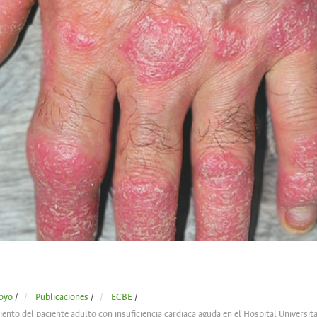
oyo
/
Publicaciones
/
ECBE
/
iento del paciente adulto con insuficiencia cardiaca aguda en el Hospital Universi