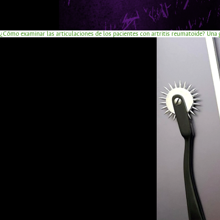
¿Cómo examinar las articulaciones de los pacientes con artritis reumatoide? Una g