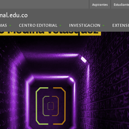
Aspirantes
Estudiant
nal.edu.co
MAS
CENTRO EDITORIAL
INVESTIGACION
EXTENS