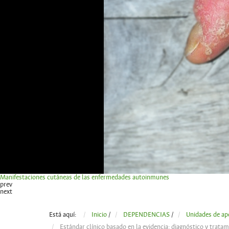
Manifestaciones cutáneas de las enfermedades autoinmunes
prev
next
Está aquí:
Inicio
/
DEPENDENCIAS
/
Unidades de ap
Estándar clínico basado en la evidencia: diagnóstico y tratam